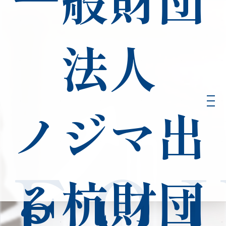
法人
ノジマ出
FO
る杭財団