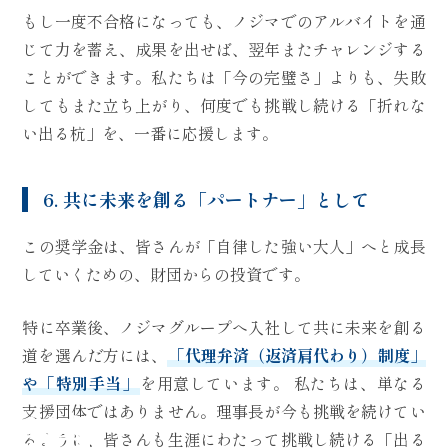
もし一度不合格になっても、ノジマでのアルバイトを通
じて力を蓄え、成果を出せば、翌年またチャレンジする
ことができます。私たちは「今の完璧さ」よりも、失敗
してもまた立ち上がり、何度でも挑戦し続ける「折れな
い出る杭」を、一番に応援します。
6. 共に未来を創る「パートナー」として
この奨学金は、皆さんが「自律した強い大人」へと成長
していくための、財団からの投資です。
特に卒業後、ノジマグループへ入社して共に未来を創る
道を選んだ方には、
「代理弁済（返済肩代わり）制度」
や「特別手当」
を用意しています。 私たちは、単なる
支援団体ではありません。理事長が今も挑戦を続けてい
るように、皆さんも生涯にわたって挑戦し続ける「出る